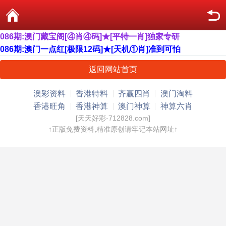
086期:澳门藏宝阁[④肖④码]★[平特一肖]独家专研
086期:澳门一点红[极限12码]★[天机①肖]准到可怕
返回网站首页
澳彩资料
香港特料
齐赢四肖
澳门淘料
香港旺角
香港神算
澳门神算
神算六肖
[天天好彩-712828.com]
↑正版免费资料,精准原创请牢记本站网址↑