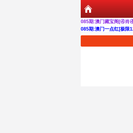
085期:澳门藏宝阁[④肖
085期:澳门一点红[极限