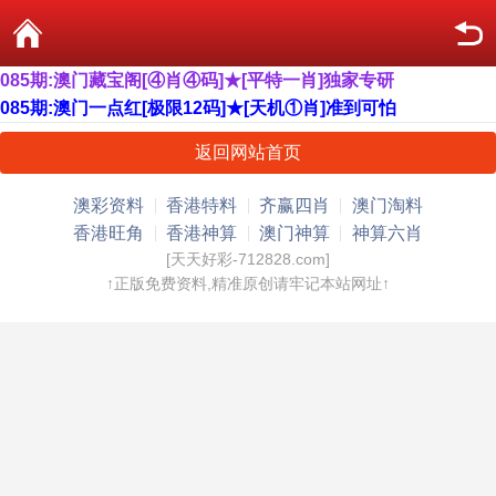
085期:澳门藏宝阁[④肖④码]★[平特一肖]独家专研
085期:澳门一点红[极限12码]★[天机①肖]准到可怕
返回网站首页
澳彩资料
香港特料
齐赢四肖
澳门淘料
香港旺角
香港神算
澳门神算
神算六肖
[天天好彩-712828.com]
↑正版免费资料,精准原创请牢记本站网址↑