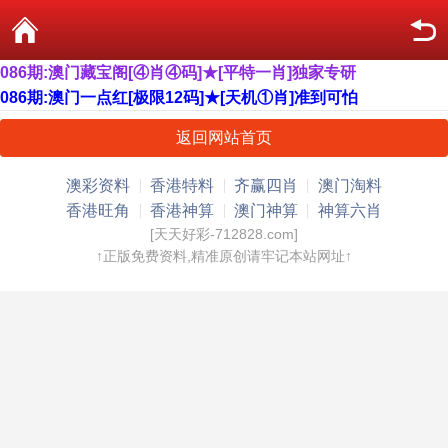
086期:澳门藏宝阁[④肖④码]★[平特一肖]独家专研
086期:澳门一点红[极限12码]★[天机①肖]准到可怕
返回网站首页
澳彩资料
香港特料
齐赢四肖
澳门淘料
香港旺角
香港神算
澳门神算
神算六肖
[天天好彩-712828.com]
↑正版免费资料,精准原创请牢记本站网址↑