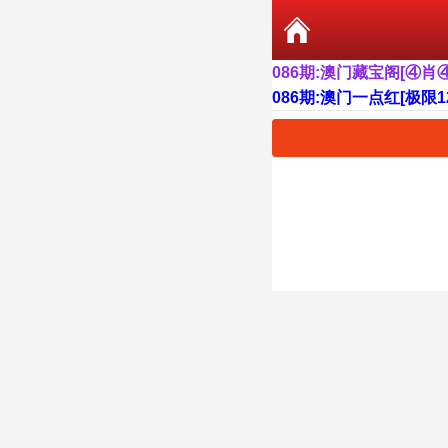
086期:澳门藏宝阁[④肖
086期:澳门一点红[极限