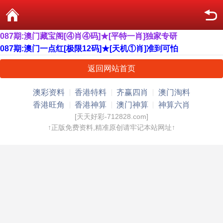
087期:澳门藏宝阁[④肖④码]★[平特一肖]独家专研
087期:澳门一点红[极限12码]★[天机①肖]准到可怕
返回网站首页
澳彩资料
香港特料
齐赢四肖
澳门淘料
香港旺角
香港神算
澳门神算
神算六肖
[天天好彩-712828.com]
↑正版免费资料,精准原创请牢记本站网址↑